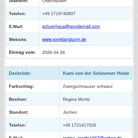
Standort:
Oberhausen
Telefon:
+49 1719740807
schuerhaus@googlemail.com
E-Mail:
www.vomklangturm.de
Website:
Eintrag vom:
2026-04-26
Deckrüde:
Kami von der Schavener Heide
Farbschlag:
Zwergschnauzer schwarz
Besitzer:
Regina Moritz
Standort:
Jüchen
Telefon:
+49 1721417026
regina_moritz1967@yahoo.de
E-Mail: