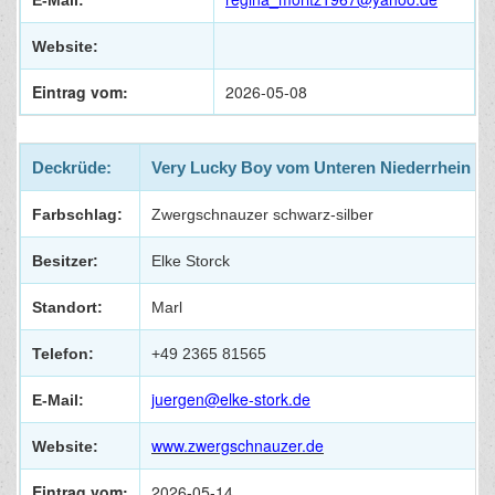
Website:
Eintrag vom:
2026-05-08
Deckrüde:
Very Lucky Boy vom Unteren Niederrhein
Farbschlag:
Zwergschnauzer schwarz-silber
Besitzer:
Elke Storck
Standort:
Marl
Telefon:
+49 2365 81565
juergen@elke-stork.de
E-Mail:
www.zwergschnauzer.de
Website:
Eintrag vom:
2026-05-14