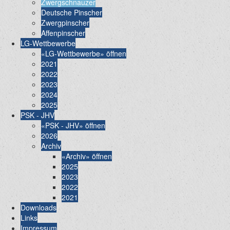
Zwergschnauzer
Deutsche Pinscher
Zwergpinscher
Affenpinscher
LG-Wettbewerbe
«LG-Wettbewerbe» öffnen
2021
2022
2023
2024
2025
PSK - JHV
«PSK - JHV» öffnen
2026
Archiv
«Archiv» öffnen
2025
2023
2022
2021
Downloads
Links
Impressum