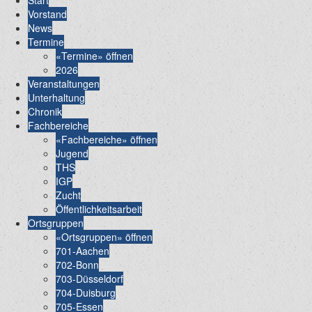
Start
Vorstand
News
Termine
«Termine» öffnen
2026
Veranstaltungen
Unterhaltung
Chronik
Fachbereiche
«Fachbereiche» öffnen
Jugend
THS
IGP
Zucht
Öffentlichkeitsarbeit
Ortsgruppen
«Ortsgruppen» öffnen
701-Aachen
702-Bonn
703-Düsseldorf
704-Duisburg
705-Essen