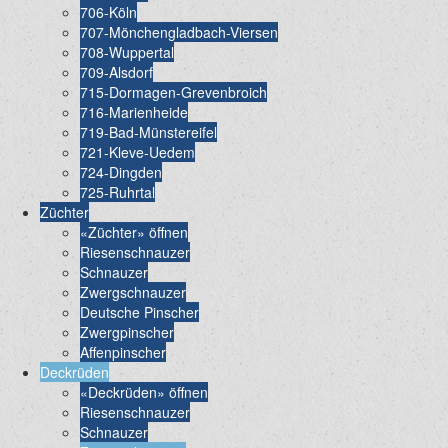
706-Köln
707-Mönchengladbach-Viersen
708-Wuppertal
709-Alsdorf
715-Dormagen-Grevenbroich
716-Marienheide
719-Bad-Münstereifel
721-Kleve-Uedem
724-Dingden
725-Ruhrtal
Züchter
«Züchter» öffnen
Riesenschnauzer
Schnauzer
Zwergschnauzer
Deutsche Pinscher
Zwergpinscher
Affenpinscher
Deckrüden
«Deckrüden» öffnen
Riesenschnauzer
Schnauzer